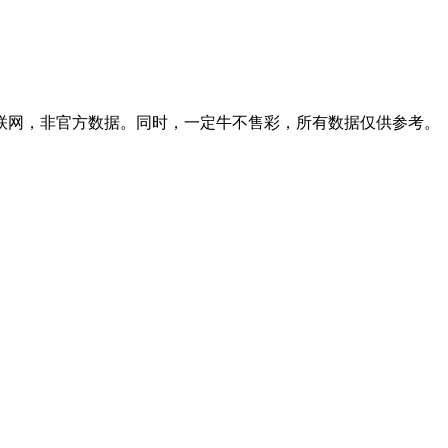
联网，非官方数据。同时，一定牛不售彩，所有数据仅供参考。