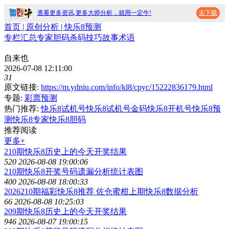
查看更多资讯,更多大师分析，就用一定牛!
去下载
首页
| 原创分析 |
快乐8预测
专栏
汇总
专家
胆码
杀码
技巧
故事
术语
自来也
2026-07-08 12:11:00
31
原文链接:
https://m.ydniu.com/info/kl8/cpyc/15222836179.html
专题:
彩票预测
热门推荐:
快乐8试机号
快乐8试机号金码
快乐8开机号
快乐8预
测
快乐8专家
快乐8胆码
推荐阅读
更多+
210期快乐8历史上的今天开奖结果
520
2026-08-08 19:00:06
210期快乐8开奖号码遗漏分析统计表图
400
2026-08-08 18:00:33
2026210期福彩快乐8推荐 佐仓蜜柑上期快乐8数据分析
66
2026-08-08 10:25:03
209期快乐8历史上的今天开奖结果
946
2026-08-07 19:00:15