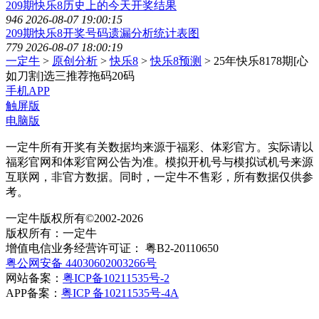
209期快乐8历史上的今天开奖结果
946
2026-08-07 19:00:15
209期快乐8开奖号码遗漏分析统计表图
779
2026-08-07 18:00:19
一定牛
>
原创分析
>
快乐8
>
快乐8预测
> 25年快乐8178期[心
如刀割]选三推荐拖码20码
手机APP
触屏版
电脑版
一定牛所有开奖有关数据均来源于福彩、体彩官方。实际请以
福彩官网和体彩官网公告为准。模拟开机号与模拟试机号来源
互联网，非官方数据。同时，一定牛不售彩，所有数据仅供参
考。
一定牛版权所有©2002-2026
版权所有：一定牛
增值电信业务经营许可证： 粤B2-20110650
粤公网安备 44030602003266号
网站备案：
粤ICP备10211535号-2
APP备案：
粤ICP 备10211535号-4A