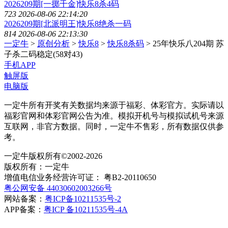
2026209期[一掷千金]快乐8杀4码
723
2026-08-06 22:14:20
2026209期[北派明王]快乐8绝杀一码
814
2026-08-06 22:13:30
一定牛
>
原创分析
>
快乐8
>
快乐8杀码
> 25年快乐八204期 苏
子杀二码稳定(58对43)
手机APP
触屏版
电脑版
一定牛所有开奖有关数据均来源于福彩、体彩官方。实际请以
福彩官网和体彩官网公告为准。模拟开机号与模拟试机号来源
互联网，非官方数据。同时，一定牛不售彩，所有数据仅供参
考。
一定牛版权所有©2002-2026
版权所有：一定牛
增值电信业务经营许可证： 粤B2-20110650
粤公网安备 44030602003266号
网站备案：
粤ICP备10211535号-2
APP备案：
粤ICP 备10211535号-4A