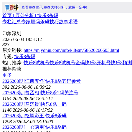
查看更多资讯,更多大师分析，就用一定牛!
首页
| 原创分析 |
快乐8杀码
专栏
汇总
专家
胆码
杀码
技巧
故事
术语
印象深刻
2026-06-03 18:51:12
823
原文链接:
https://m.ydniu.com/info/kl8/sm/58620260603.html
专题:
快乐8杀码
热门推荐:
快乐8试机号
快乐8试机号金码
快乐8开机号
快乐8预测
推荐阅读
更多+
2026208期[江西五怪]快乐8杀五码参考
392
2026-08-06 18:39:22
2026208期[曹丞相]快乐8杀2码关注号
1164
2026-08-06 18:32:14
2026208期[马沉晨]快乐8杀一码
1146
2026-08-06 18:17:52
2026208期[抠脚彩王]快乐8杀码
1298
2026-08-06 18:16:00
2026208期[一心两用]快乐8杀码