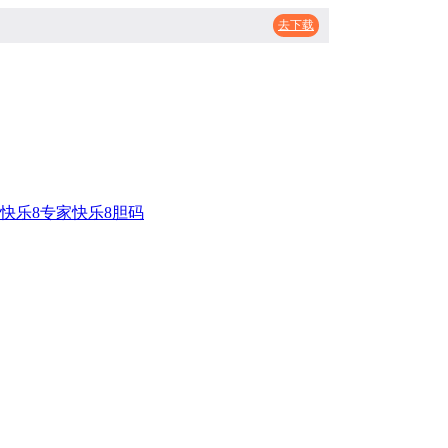
去下载
快乐8专家
快乐8胆码