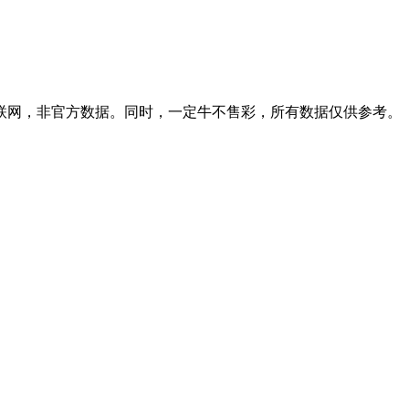
联网，非官方数据。同时，一定牛不售彩，所有数据仅供参考。