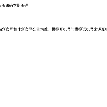
快乐8杀四码本期杀码
福彩官网和体彩官网公告为准。模拟开机号与模拟试机号来源互