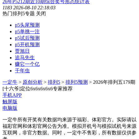
26年P5212期近10期综合奖号形态统计表
1183
2026-08-10 22:18:03
热门排列5专题
关闭
p5头尾预测
p5单挑一注
p5试后预测
p5开机预测
贾旭日
追马先生
赚它一个亿
千年虫
一定牛
>
原创分析
>
排列5
>
排列5预测
> 2026年排列五179期
[十六爷]定位6x6x6x6x6专家推荐
手机APP
触屏版
电脑版
一定牛所有开奖有关数据均来源于福彩、体彩官方。实际请以
福彩官网和体彩官网公告为准。模拟开机号与模拟试机号来源
互联网，非官方数据。同时，一定牛不售彩，所有数据仅供参