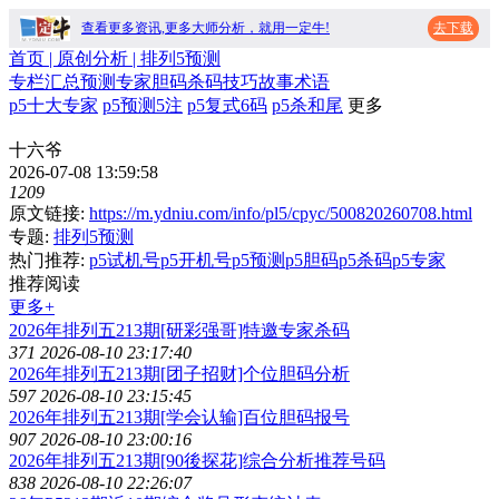
查看更多资讯,更多大师分析，就用一定牛!
去下载
首页
| 原创分析 |
排列5预测
专栏
汇总
预测
专家
胆码
杀码
技巧
故事
术语
p5十大专家
p5预测5注
p5复式6码
p5杀和尾
更多
十六爷
2026-07-08 13:59:58
1209
原文链接:
https://m.ydniu.com/info/pl5/cpyc/500820260708.html
专题:
排列5预测
热门推荐:
p5试机号
p5开机号
p5预测
p5胆码
p5杀码
p5专家
推荐阅读
更多+
2026年排列五213期[研彩强哥]特邀专家杀码
371
2026-08-10 23:17:40
2026年排列五213期[团子招财]个位胆码分析
597
2026-08-10 23:15:45
2026年排列五213期[学会认输]百位胆码报号
907
2026-08-10 23:00:16
2026年排列五213期[90後探花]综合分析推荐号码
838
2026-08-10 22:26:07