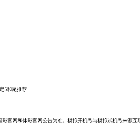
五定5和尾推荐
福彩官网和体彩官网公告为准。模拟开机号与模拟试机号来源互