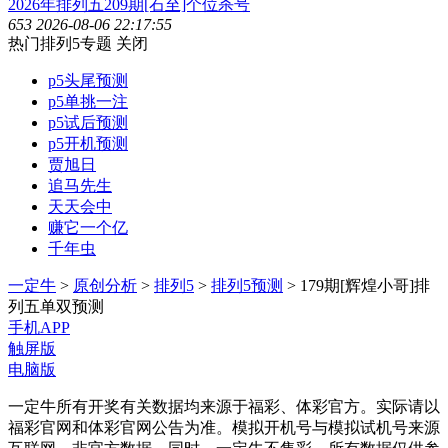
2026年排列五209期[石至]个位杀号
653
2026-08-06 22:17:55
热门排列5专题
关闭
p5头尾预测
p5单挑一注
p5试后预测
p5开机预测
贾旭日
追马先生
天天会中
赚它一个亿
千年虫
一定牛
>
原创分析
>
排列5
>
排列5预测
> 179期[辉煌小哥]排
列五单双预测
手机APP
触屏版
电脑版
一定牛所有开奖有关数据均来源于福彩、体彩官方。实际请以
福彩官网和体彩官网公告为准。模拟开机号与模拟试机号来源