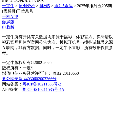
836
2026-08-10 07:14:29
一定牛
>
原创分析
>
排列5
>
排列5杀码
> 2025年排列五295期
[雪碧哥]千位杀号
手机APP
触屏版
电脑版
一定牛所有开奖有关数据均来源于福彩、体彩官方。实际请以
福彩官网和体彩官网公告为准。模拟开机号与模拟试机号来源
互联网，非官方数据。同时，一定牛不售彩，所有数据仅供参
考。
一定牛版权所有©2002-2026
版权所有：一定牛
增值电信业务经营许可证： 粤B2-20110650
粤公网安备 44030602003266号
网站备案：
粤ICP备10211535号-2
APP备案：
粤ICP 备10211535号-4A