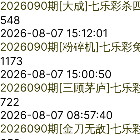
2026090期[小蒋无敌]七乐彩下期各区间号码分布参考
851
2026-08-05 22:14:19
2026089期[大成]七乐彩杀四码参考
1223
2026-08-05 15:12:25
2026089期[粉碎机]七乐彩免费杀一码
754
2026-08-05 15:01:11
2026089期[金刀无敌]七乐彩杀三码
314
2026-08-05 10:32:53
2026089期[三顾茅庐]七乐彩本期杀一码
862
2026-08-05 08:57:27
2026089期[十拿九稳]七乐彩杀6码分析
639
2026-08-03 23:42:59
2026089期[小蒋无敌]七乐彩下期各区间号码分布参考
548
2026-08-03 22:14:09
2026088期[大成]七乐彩杀四码参考
661
2026-08-03 15:12:06
2026088期[粉碎机]七乐彩免费杀一码
744