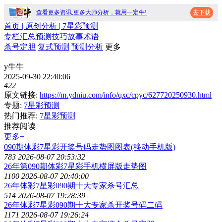
查看更多资讯,更多大师分析，就用一定牛!
去下载
首页
| 原创分析 |
7星彩预测
专栏
汇总
预测
技巧
故事
术语
杀号定胆
复式预测
预测分析
更多
y牛牛
2025-09-30 22:40:06
422
原文链接:
https://m.ydniu.com/info/qxc/cpyc/627720250930.html
专题:
7星彩预测
热门推荐:
7星彩预测
推荐阅读
更多+
090期体彩7星彩开奖号码走势图图表(移动手机版)
783
2026-08-07 20:53:32
26年第090期体彩7星彩手机横屏版走势图
1100
2026-08-07 20:40:00
26年体彩7星彩090期十大专家杀号汇总
514
2026-08-07 19:28:39
26年体彩7星彩090期十大专家杀开奖号码二码
1171
2026-08-07 19:26:24