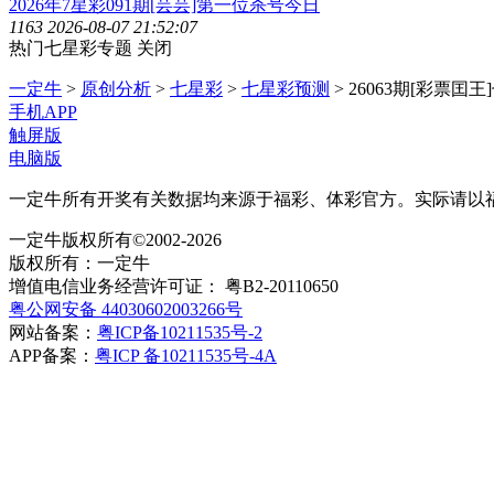
2026年7星彩091期[芸芸]第一位杀号今日
1163
2026-08-07 21:52:07
热门七星彩专题
关闭
一定牛
>
原创分析
>
七星彩
>
七星彩预测
> 26063期[彩票
手机APP
触屏版
电脑版
一定牛所有开奖有关数据均来源于福彩、体彩官方。实际请以
一定牛版权所有©2002-2026
版权所有：一定牛
增值电信业务经营许可证： 粤B2-20110650
粤公网安备 44030602003266号
网站备案：
粤ICP备10211535号-2
APP备案：
粤ICP 备10211535号-4A