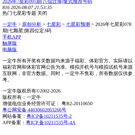
2026年7星彩091期[八仙过海]复式推荐号码
816
2026-08-07 21:53:35
热门七星彩专题
关闭
一定牛
>
原创分析
>
七星彩
>
七星彩预测
> 2026年七星彩078
期[七颗星]第四位定3码
手机APP
触屏版
电脑版
一定牛所有开奖有关数据均来源于福彩、体彩官方。实际请以
福彩官网和体彩官网公告为准。模拟开机号与模拟试机号来源
互联网，非官方数据。同时，一定牛不售彩，所有数据仅供参
考。
一定牛版权所有©2002-2026
版权所有：一定牛
增值电信业务经营许可证： 粤B2-20110650
粤公网安备 44030602003266号
网站备案：
粤ICP备10211535号-2
APP备案：
粤ICP 备10211535号-4A