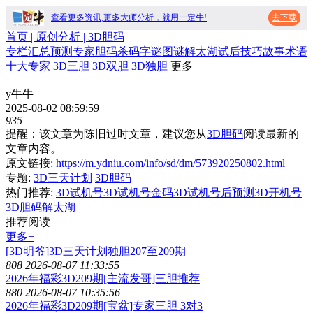
查看更多资讯,更多大师分析，就用一定牛!
去下载
首页
| 原创分析 |
3D胆码
专栏
汇总
预测
专家
胆码
杀码
字谜
图谜
解太湖
试后
技巧
故事
术语
十大专家
3D三胆
3D双胆
3D独胆
更多
y牛牛
2025-08-02 08:59:59
935
提醒：该文章为陈旧过时文章，建议您从
3D胆码
阅读最新的
文章内容。
原文链接:
https://m.ydniu.com/info/sd/dm/573920250802.html
专题:
3D三天计划
3D胆码
热门推荐:
3D试机号
3D试机号金码
3D试机号后预测
3D开机号
3D胆码
解太湖
推荐阅读
更多+
[3D明爷]3D三天计划独胆207至209期
808
2026-08-07 11:33:55
2026年福彩3D209期[主流发哥]三胆推荐
880
2026-08-07 10:35:56
2026年福彩3D209期[宝盆]专家三胆 3对3