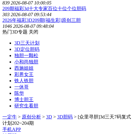
839
2026-08-07 10:00:05
209期福彩3d十大专家百位十位个位胆码
303
2026-08-07 09:53:44
2026年福彩3D209期[福生彩]原创三胆
1046
2026-08-07 09:48:04
热门3D专题
关闭
3D三天计划
3D定位胆码
独胆一颗松
小和尚独胆
西施姐姐
彩界女王
铁人铁胆
一休哥
陈华
博士胆王
研究生看胆
一定牛
>
原创分析
>
3D
>
3D胆码
> [众里寻胆]3d三天7码复式
计划202~204期
手机APP