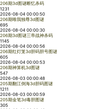
1290
2026-08-03 00:00:51
第1页
上一页
下一页
当前1
一定牛
>
原创分析
>
3D
>
3D图谜
热门3D专题
关闭
火星人图
金笔图
以双会友
手机APP
触屏版
一定牛所有开奖有关数据均来源于福彩、体彩官方。实际请以福彩官网和体彩官网公告为准。模拟开机号与模拟试机号来源互联网，非官
方数据。同时，一定牛不售彩，所有数据仅供参考。
一定牛版权所有©2002-2026
版权所有：一定牛
增值电信业务经营许可证： 粤B2-20110650
粤公网安备 44030602003266号
电脑版
网站备案：
粤ICP备10211535号-2
APP备案：
粤ICP 备10211535号-4A