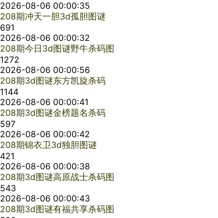
590
2026-08-06 00:00:48
208期3d图谜大鹏展翅杀码
1192
2026-08-06 00:00:30
208期红灯笼3d胆码胆号图谜
1277
2026-08-06 00:00:47
208期3d图谜無名杀码图
920
2026-08-06 00:00:38
208期以双会友3d三胆图谜
318
2026-08-06 00:00:56
209期神算机3d图谜
757
2026-08-06 00:00:57
208期3d图谜断忆杀码
1036
2026-08-06 00:00:46
208期翻江倒海3d胆码图谜
759
2026-08-06 00:00:32
208期大当家的3d双胆图谜
1280
2026-08-06 00:00:42