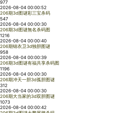
605
2026-08-04 00:00:53
206期神算机3d图谜
547
2026-08-03 00:00:48
205期翻江倒海3d胆码图谜
1211
2026-08-03 00:00:59
205期金笔3d毒胆图谜
305
2026-08-03 00:00:46
205期火星人3d双胆图谜
737
2026-08-03 00:00:30
205期3d图谜断忆杀码
773
2026-08-03 00:00:40
205期今日3d图谜野牛杀码图
654
2026-08-03 00:00:48
205期3d图谜大鹏展翅杀码
929
2026-08-03 00:00:32
205期3d图谜彩三宝杀码
755
2026-08-03 00:00:44