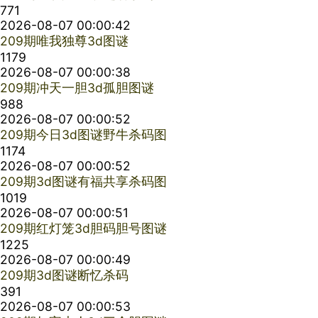
209期冲天一胆3d孤胆图谜
988
2026-08-07 00:00:52
209期今日3d图谜野牛杀码图
1174
2026-08-07 00:00:52
209期3d图谜有福共享杀码图
1019
2026-08-07 00:00:51
209期红灯笼3d胆码胆号图谜
1225
2026-08-07 00:00:49
209期3d图谜断忆杀码
391
2026-08-07 00:00:53
209期如宝夫人3d三个胆图谜
571
2026-08-07 00:00:48
209期大当家的3d双胆图谜
331
2026-08-07 00:00:39
209期3d图谜大鹏展翅杀码
1222
2026-08-07 00:00:56
209期3d图谜东方凯旋杀码