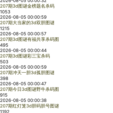
977
2026-08-04 00:00:52
206期3d图谜彩三宝杀码
547
2026-08-04 00:00:30
206期3d图谜無名杀码图
1216
2026-08-04 00:00:40
206期锦衣卫3d独胆图谜
958
2026-08-04 00:00:39
206期3d图谜有福共享杀码图
1196
2026-08-04 00:00:30
206期冲天一胆3d孤胆图谜
312
2026-08-04 00:00:30
206期大当家的3d双胆图谜
1073
2026-08-04 00:00:42
206期3d图谜大鹏展翅杀码
681
2026-08-04 00:00:52
206期3d图谜金榜题名杀码
407
2026-08-04 00:00:38