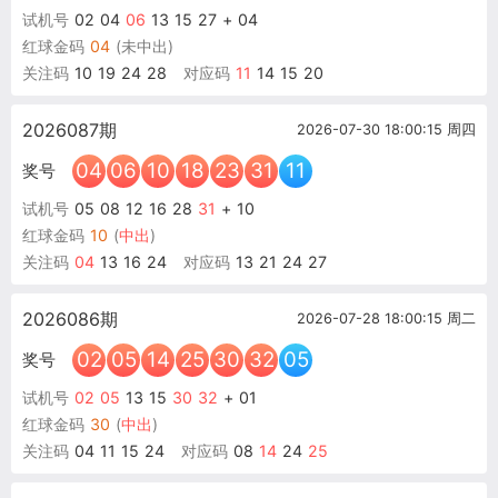
试机号
02
04
06
13
15
27
+
04
红球金码
04
(
未中出
)
关注码
10
19
24
28
对应码
11
14
15
20
2026087期
2026-07-30 18:00:15 周四
04
06
10
18
23
31
11
奖号
试机号
05
08
12
16
28
31
+
10
红球金码
10
(
中出
)
关注码
04
13
16
24
对应码
13
21
24
27
2026086期
2026-07-28 18:00:15 周二
02
05
14
25
30
32
05
奖号
试机号
02
05
13
15
30
32
+
01
红球金码
30
(
中出
)
关注码
04
11
15
24
对应码
08
14
24
25