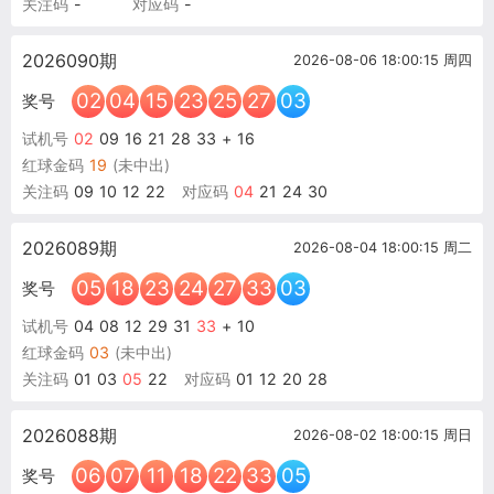
关注码
-
对应码
-
2026090期
2026-08-06 18:00:15 周四
02
04
15
23
25
27
03
奖号
试机号
02
09
16
21
28
33
+
16
红球金码
19
(
未中出
)
关注码
09
10
12
22
对应码
04
21
24
30
2026089期
2026-08-04 18:00:15 周二
05
18
23
24
27
33
03
奖号
试机号
04
08
12
29
31
33
+
10
红球金码
03
(
未中出
)
关注码
01
03
05
22
对应码
01
12
20
28
2026088期
2026-08-02 18:00:15 周日
06
07
11
18
22
33
05
奖号