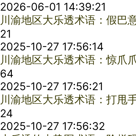
2025-10-27 17:56:46
川渝地区大乐透术语：梭边边
13
2025-10-27 17:56:57
形容跨度极大的大乐透术语，跳栏码
91
2025-10-27 17:57:06
你没听说过的，大乐透趣味术语大小插花
15
2025-10-27 17:57:18
号码分布形态的大乐透术语之扁担码
1
2025-10-27 17:57:28
大乐透走势图术语交叉号详解
53
2025-10-27 17:57:35
常见的术语，大乐透同尾号
90
2025-10-27 17:57:44
大乐透的术语断档
42
2025-10-27 17:57:51
大乐透的关系码
36
2025-10-28 09:12:53
大乐透的空门码