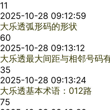
大乐透胆组号码
80
2025-10-28 09:38:46
大乐透落号或直落号码
16
2025-10-24 10:48:35
大乐透理论出现次数
87
2025-10-28 09:38:56
大乐透号码偏态的表现
37
2025-10-28 09:39:04
大乐透对望码的名词解释
76
2025-10-28 09:39:12
大乐透断区是啥意思
16
2025-10-28 09:39:20
大乐透跳号又名跳码
64
2025-10-28 09:39:27
大乐透质号个数
59
2025-10-28 09:39:41
大乐透AC值,算术复杂性
35