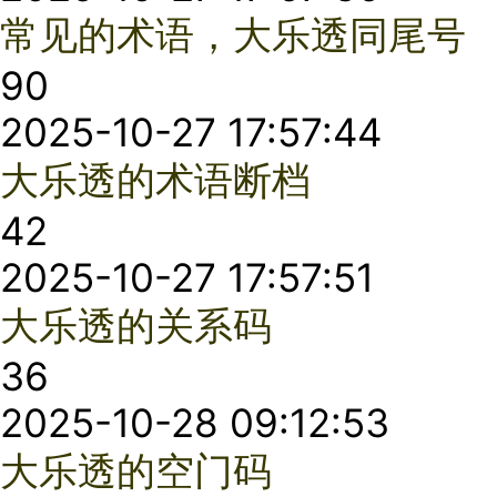
580
2025-10-28 09:34:52
关于大乐透的奇数和
76
2025-10-28 09:35:03
大乐透开奖号码前后区偶数和
83
2025-10-28 09:35:14
大乐透开奖号码质数和
31
2025-10-28 09:35:24
大乐透开奖号码合数和
6
2025-10-28 09:35:32
大乐透偶数和的意思
24
2025-10-28 09:35:43
大乐透的首尾和
15
2025-10-28 09:35:50
大乐透积分代表某个号码出现的次数
84
2025-10-28 09:38:28
大乐透的跟随号码是什么意思
87
2025-10-28 09:38:35