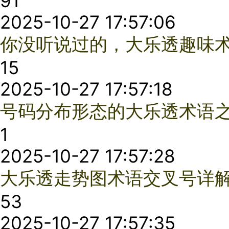
大乐透极差的释意
84
2025-10-28 09:33:49
大乐透边码也叫做邻码
45
2025-10-28 09:33:57
大乐透的后区号码
2
2025-10-28 09:34:04
大乐透的前区号码
71
2025-10-28 09:34:11
大乐透的胆拖选号
35
2025-10-28 09:34:18
大乐透复式选号说明
54
2025-10-28 09:34:27
大乐透名词术语大合集
手机APP
30
2025-10-28 09:34:37
大乐透重叠码的实用价值
触屏版
58
2025-10-28 09:34:46
电脑版
大乐透大中小比，选号的参考依据