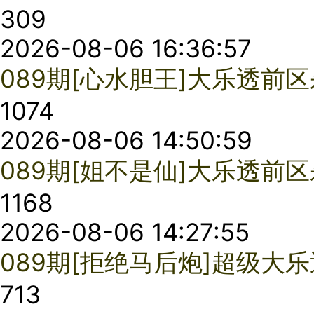
362
2026-08-06 10:56:21
089期[十杀九准]大乐透前区杀码推荐
967
2026-08-06 10:23:51
089期[太湖明珠]大乐透前区必杀号
906
2026-08-06 09:29:30
089期[黑寡妇]大乐透前区杀号本期参考
735
2026-08-06 09:27:10
089期[复式狂人]大乐透前区杀号明天
1021
2026-08-06 09:16:29
089期[无崖子]大乐透杀前区号高手
842
2026-08-06 08:54:51
089期[秋建成]大乐透前区公式杀号
664
2026-08-06 07:45:41
089期[大帅府]大乐透前区杀码预测
686
2026-08-06 07:35:12
089期[法眼通天]大乐透前区杀号分析号码
548
2026-08-06 07:31:05