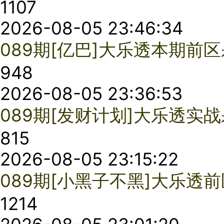
353
2026-08-05 22:18:59
089期[派大星]大乐透总结杀号
303
2026-08-05 22:17:59
089期[好日子]大乐透精品杀号
423
2026-08-05 22:18:08
089期[锦鲤小富婆]大乐透必杀前区
556
2026-08-05 22:17:09
089期[苦行僧]大乐透前区杀号
456
2026-08-05 22:16:43
089期[码后泡]大乐透绝杀一码
1208
2026-08-05 22:13:26
089期[财大吉]大乐透精挑杀4码
1255
2026-08-05 22:13:05
089期[加浓美式]大乐透前区杀1码
465
2026-08-05 22:11:02
089期[贝利亚]大乐透一组4码杀号
610