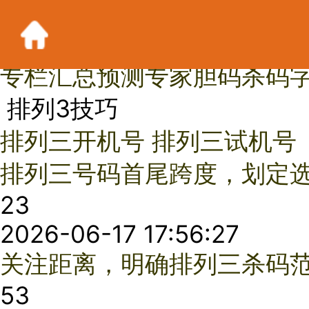
20年老品牌,每天超5万彩民都在用!放心安装
首页
|
原创分析
|
排列三
专栏
汇总
预测
专家
胆码
杀码
字谜
试后
技巧
故事
术语
排列3技巧
排列三开机号
排列三试机号
排列三号码首尾跨度，划定选号走势
23
2026-06-17 17:56:27
关注距离，明确排列三杀码范围
53
2026-06-17 17:52:52
排列三选号技巧：三对十扩展分析法
38
2026-06-17 17:44:12
排列三定胆技巧：组选遗漏与单选遗漏定胆
15
2026-06-16 17:26:25
新型的选号法,排列三顺时针选号法
62
2026-06-15 17:44:13
排列三10期表的应用技巧
57
2026-06-15 17:28:19
排列三星期统计表的使用技巧
52