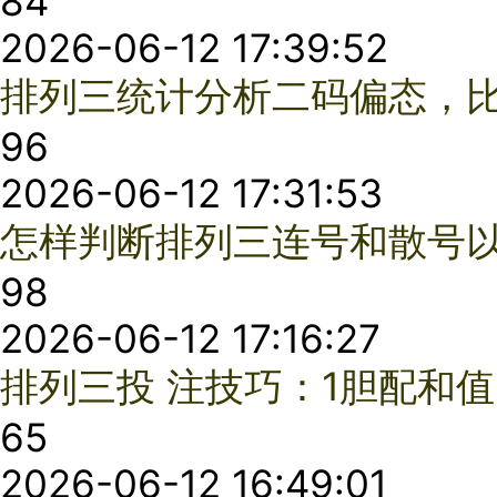
排列三六期分析法图表详解,绘制方法与使用技巧
66
2026-03-02 14:40:23
排列三组选6胆二拖四法：两组互补包号，提高中奖概率
35
2026-03-02 11:51:43
排列三和值怎么选?九和值循环滚动法教你参考合值与偏态指数
6
2026-03-02 11:34:52
排列三“无稽”但有效的杀号法,期数分解与首尾边距实战
86
2026-03-02 09:49:21
利于发现出号规律,排列3常见的两种分布图
88
2026-02-27 14:49:04
排列3六码选号通用法
14
2026-02-27 14:43:07
排列3需关注常用的几个指标
手机APP
11
2026-02-27 14:32:23
排列3和值与大小比的关系
触屏版
24
2026-02-27 11:54:53
电脑版
排列3位置关联直选