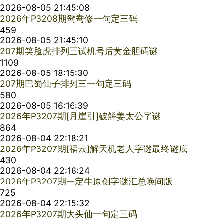
2026-08-04 21:55:04
2026年排列三207期奇离一句定一注
1193
2026-08-04 21:53:28
2026年P3207期蛄峂一语定位字谜
663
2026-08-04 21:52:10
2026年P3207期[神奇彩虹]解谜王滨字谜谜底
881
2026-08-04 21:51:15
2026年P3207期南盲王一句定一注
946
2026-08-04 21:50:52
2026年P3207期御风山四字诗胆谜
604
2026-08-04 21:50:42
2026年排列三207期诗圣牧一句中奖诗
752
2026-08-04 21:49:27
2026年P3207期财斗一句定一注
673
2026-08-04 21:49:21
2026年P3207期观胆青蛰一句定三码
773
2026-08-04 21:49:08
2026年P3207期神算叫花定胆三字真诀