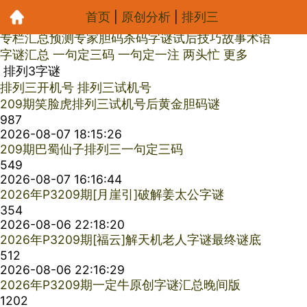
20年老品牌,每天超5万彩民都在用!放心安装
去下载
首页
|
原创分析
|
排列三
专栏
汇总
预测
专家
胆码
杀码
字谜
试后
技巧
故事
术语
字谜汇总
一句定三码
一句定一注
两头忙
更多
排列3字谜
排列三开机号
排列三试机号
209期笑脸虎排列三试机号后黄金胆码谜
987
2026-08-07 18:15:26
209期巴蜀仙子排列三一句定三码
549
2026-08-07 16:16:44
2026年P3209期[月崖引]破解姜太公字谜
354
2026-08-06 22:18:20
2026年P3209期[福云]解天机老人字谜最终谜底
512
2026-08-06 22:16:29
2026年P3209期一定牛原创字谜汇总晚间版
1202
2026-08-06 22:15:17
2026年P3209期大头仙一句定三码
858
2026-08-06 21:57:28
2026年P3209期[白发老头]解天机老人字谜谜底答案