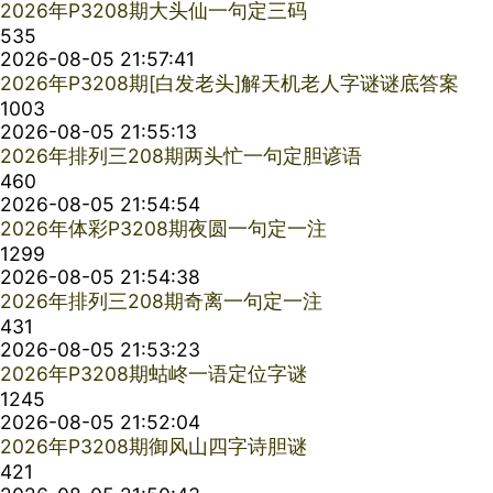
2026-08-05 21:50:43
2026年P3208期[神奇彩虹]解谜王滨字谜谜底
334
2026-08-05 21:51:07
2026年P3208期南盲王一句定一注
858
2026-08-05 21:51:03
2026年排列三208期诗圣牧一句中奖诗
319
2026-08-05 21:49:13
2026年P3208期财斗一句定一注
1037
2026-08-05 21:49:08
2026年P3208期观胆青蛰一句定三码
881
2026-08-05 21:49:03
2026年P3208期神算叫花定胆三字真诀
404
2026-08-05 21:46:26
2026年P3208期萧萧一句定三码
704
2026-08-05 21:45:08
2026年P3208期鸳鸯修一句定三码
459
2026-08-05 21:45:10
207期笑脸虎排列三试机号后黄金胆码谜