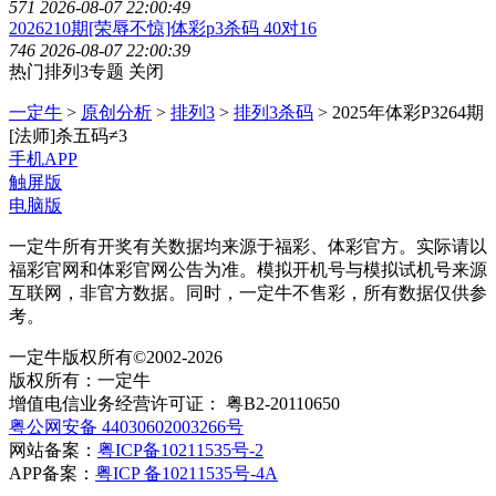
571
2026-08-07 22:00:49
2026210期[荣辱不惊]体彩p3杀码 40对16
746
2026-08-07 22:00:39
热门排列3专题
关闭
一定牛
>
原创分析
>
排列3
>
排列3杀码
> 2025年体彩P3264期
[法师]杀五码≠3
手机APP
触屏版
电脑版
一定牛所有开奖有关数据均来源于福彩、体彩官方。实际请以
福彩官网和体彩官网公告为准。模拟开机号与模拟试机号来源
互联网，非官方数据。同时，一定牛不售彩，所有数据仅供参
考。
一定牛版权所有©2002-2026
版权所有：一定牛
增值电信业务经营许可证： 粤B2-20110650
粤公网安备 44030602003266号
网站备案：
粤ICP备10211535号-2
APP备案：
粤ICP 备10211535号-4A