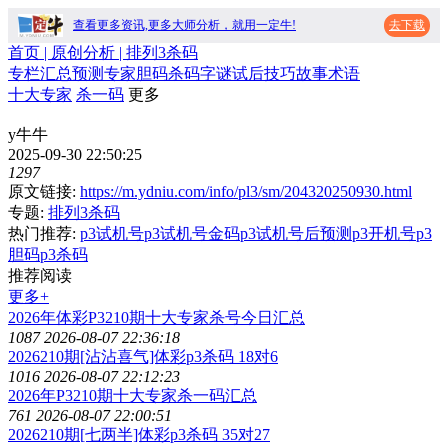
查看更多资讯,更多大师分析，就用一定牛!
去下载
首页
| 原创分析 |
排列3杀码
专栏
汇总
预测
专家
胆码
杀码
字谜
试后
技巧
故事
术语
十大专家
杀一码
更多
y牛牛
2025-09-30 22:50:25
1297
原文链接:
https://m.ydniu.com/info/pl3/sm/204320250930.html
专题:
排列3杀码
热门推荐:
p3试机号
p3试机号金码
p3试机号后预测
p3开机号
p3
胆码
p3杀码
推荐阅读
更多+
2026年体彩P3210期十大专家杀号今日汇总
1087
2026-08-07 22:36:18
2026210期[沾沾喜气]体彩p3杀码 18对6
1016
2026-08-07 22:12:23
2026年P3210期十大专家杀一码汇总
761
2026-08-07 22:00:51
2026210期[七两半]体彩p3杀码 35对27