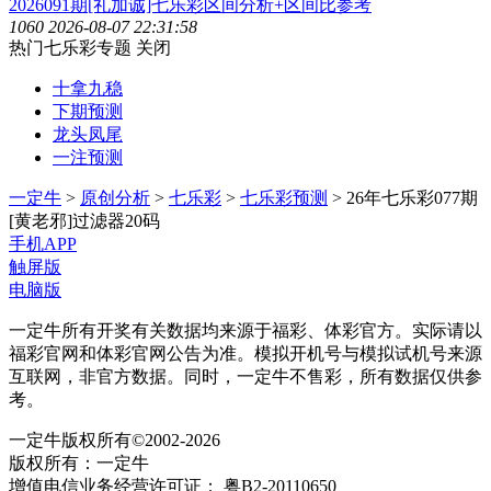
2026091期[礼加诚]七乐彩区间分析+区间比参考
1060
2026-08-07 22:31:58
热门七乐彩专题
关闭
十拿九稳
下期预测
龙头凤尾
一注预测
一定牛
>
原创分析
>
七乐彩
>
七乐彩预测
> 26年七乐彩077期
[黄老邪]过滤器20码
手机APP
触屏版
电脑版
一定牛所有开奖有关数据均来源于福彩、体彩官方。实际请以
福彩官网和体彩官网公告为准。模拟开机号与模拟试机号来源
互联网，非官方数据。同时，一定牛不售彩，所有数据仅供参
考。
一定牛版权所有©2002-2026
版权所有：一定牛
增值电信业务经营许可证： 粤B2-20110650