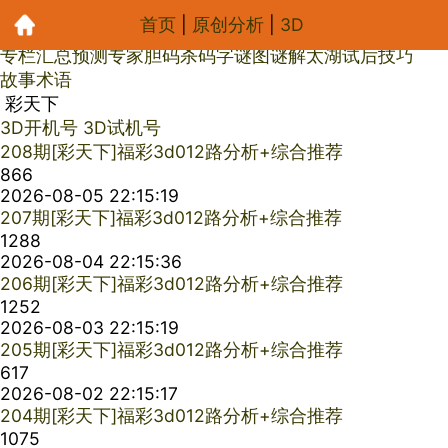
20年老品牌,每天超5万彩民都在用!放心安装
去下载
首页
|
原创分析
|
3D
专栏
汇总
预测
专家
胆码
杀码
字谜
图谜
解太湖
试后
技巧
故事
术语
彩天下
3D开机号
3D试机号
208期[彩天下]福彩3d012路分析+综合推荐
866
2026-08-05 22:15:19
207期[彩天下]福彩3d012路分析+综合推荐
1288
2026-08-04 22:15:36
206期[彩天下]福彩3d012路分析+综合推荐
1252
2026-08-03 22:15:19
205期[彩天下]福彩3d012路分析+综合推荐
617
2026-08-02 22:15:17
204期[彩天下]福彩3d012路分析+综合推荐
1075
2026-08-01 22:15:28
203期[彩天下]福彩3d012路分析+综合推荐
1192
2026-07-31 22:15:17
202期[彩天下]福彩3d012路分析+综合推荐