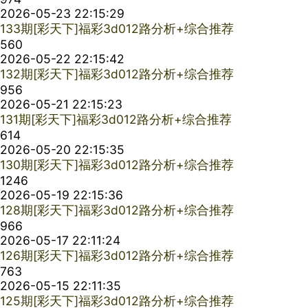
1129
2026-05-01 22:11:29
111期[彩天下]福彩3d012路分析+综合推荐
324
2026-04-30 22:11:31
110期[彩天下]福彩3d012路分析+综合推荐
659
2026-04-29 22:11:27
109期[彩天下]福彩3d012路分析+综合推荐
773
2026-04-28 22:21:36
108期[彩天下]福彩3d012路分析+综合推荐
777
2026-04-27 22:11:25
107期[彩天下]福彩3d012路分析+综合推荐
610
2026-04-26 22:11:31
106期[彩天下]福彩3d012路分析+综合推荐
1017
2026-04-25 22:11:25
105期[彩天下]福彩3d012路分析+综合推荐
1171
2026-04-24 22:11:37
104期[彩天下]福彩3d012路分析+综合推荐
1217