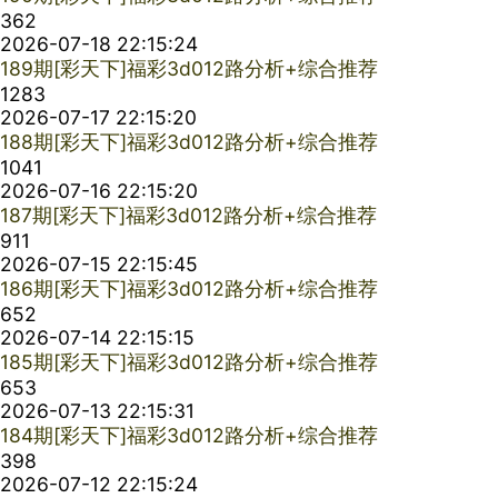
653
2026-07-13 22:15:31
184期[彩天下]福彩3d012路分析+综合推荐
398
2026-07-12 22:15:24
183期[彩天下]福彩3d012路分析+综合推荐
1211
2026-07-11 22:15:39
182期[彩天下]福彩3d012路分析+综合推荐
917
2026-07-10 22:15:22
181期[彩天下]福彩3d012路分析+综合推荐
741
2026-07-09 22:15:35
180期[彩天下]福彩3d012路分析+综合推荐
345
2026-07-08 22:15:39
179期[彩天下]福彩3d012路分析+综合推荐
1046
2026-07-07 22:15:20
178期[彩天下]福彩3d012路分析+综合推荐
1046
2026-07-06 22:15:28
177期[彩天下]福彩3d012路分析+综合推荐
660