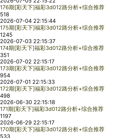
894
2026-06-25 22:15:36
166期[彩天下]福彩3d012路分析+综合推荐
742
2026-06-24 22:15:27
165期[彩天下]福彩3d012路分析+综合推荐
1038
2026-06-23 22:15:39
164期[彩天下]福彩3d012路分析+综合推荐
773
2026-06-22 22:15:37
163期[彩天下]福彩3d012路分析+综合推荐
1237
2026-06-21 22:15:19
162期[彩天下]福彩3d012路分析+综合推荐
312
2026-06-20 22:15:36
161期[彩天下]福彩3d012路分析+综合推荐
470
2026-06-19 22:15:37
160期[彩天下]福彩3d012路分析+综合推荐
569
2026-06-18 22:15:31
159期[彩天下]福彩3d012路分析+综合推荐
992