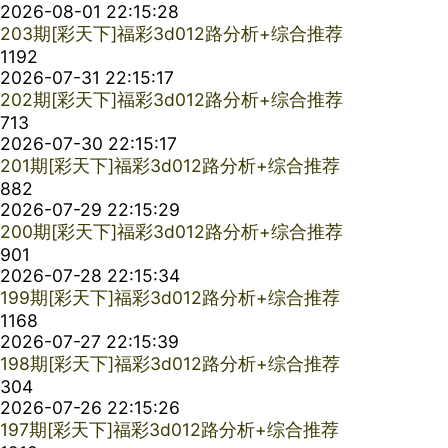
713
2026-07-30 22:15:17
201期[彩天下]福彩3d012路分析+综合推荐
882
2026-07-29 22:15:29
200期[彩天下]福彩3d012路分析+综合推荐
901
2026-07-28 22:15:34
199期[彩天下]福彩3d012路分析+综合推荐
1168
2026-07-27 22:15:39
198期[彩天下]福彩3d012路分析+综合推荐
304
2026-07-26 22:15:26
197期[彩天下]福彩3d012路分析+综合推荐
1218
2026-07-25 22:15:40
196期[彩天下]福彩3d012路分析+综合推荐
792
2026-07-24 22:15:38
195期[彩天下]福彩3d012路分析+综合推荐
478
2026-07-23 22:15:30
194期[彩天下]福彩3d012路分析+综合推荐
973
2026-07-22 22:15:31