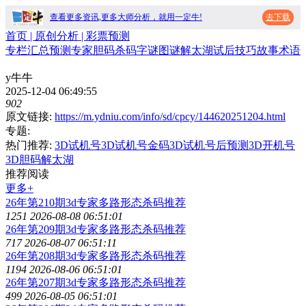
查看更多资讯,更多大师分析，就用一定牛!
去下载
首页
| 原创分析 |
彩票预测
专栏
汇总
预测
专家
胆码
杀码
字谜
图谜
解太湖
试后
技巧
故事
术语
y牛牛
2025-12-04 06:49:55
902
原文链接:
https://m.ydniu.com/info/sd/cpcy/144620251204.html
专题:
热门推荐:
3D试机号
3D试机号金码
3D试机号后预测
3D开机号
3D胆码
解太湖
推荐阅读
更多+
26年第210期3d专家多路形态杀码推荐
1251
2026-08-08 06:51:01
26年第209期3d专家多路形态杀码推荐
717
2026-08-07 06:51:11
26年第208期3d专家多路形态杀码推荐
1194
2026-08-06 06:51:01
26年第207期3d专家多路形态杀码推荐
499
2026-08-05 06:51:01