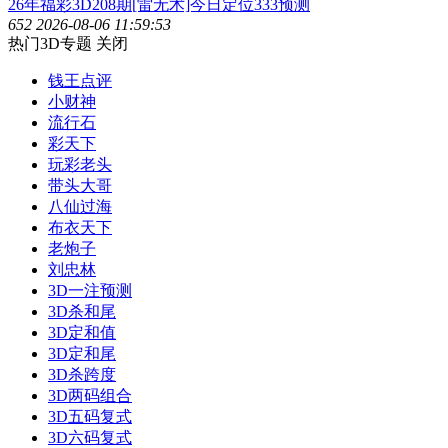
26年福彩3D208期[雷无术]今日定位333预测
652
2026-08-06 11:59:53
热门3D专题
关闭
钱王点评
小财神
流行石
彩天下
玩彩老头
带头大哥
八仙过海
布衣天下
老炮子
刘忠林
3D一注预测
3D杀和尾
3D定和值
3D定和尾
3D杀跨度
3D两码组合
3D五码复式
3D六码复式