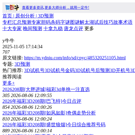
查看更多资讯,更多大师分析，就用一定牛!
首页
| 原创分析 |
3D预测
专栏
汇总
预测
专家
胆码
杀码
字谜
图谜
解太湖
试后
技巧
故事
术语
十大专家
晚间预测
十拿九稳
唐龙点评
更多
y牛牛
2025-11-05 17:14:34
707
原文链接:
https://m.ydniu.com/info/sd/cpyc/485320251105.html
专题:
3D预测
热门推荐:
3D试机号
3D试机号金码
3D试机号后预测
3D开机号
3
推荐阅读
更多+
2026208期[大胖进城]福彩3d单挑一注直选
305
2026-08-06 12:09:55
2026年福彩3D208期[巴飞特]今日点评
854
2026-08-06 12:00:26
2026年福彩3D208期[如风如影]奇偶走势分析
810
2026-08-06 12:00:24
2026年福彩3D208期[盛世狼烟]今日综合推荐号码
889
2026-08-06 12:00:14