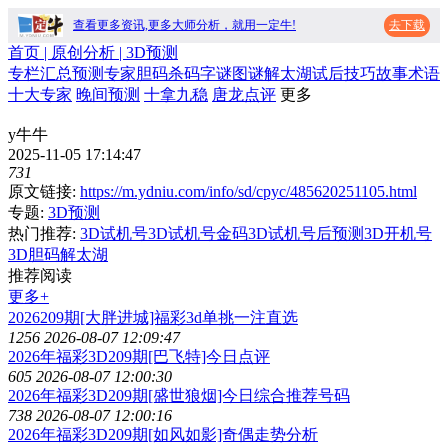
查看更多资讯,更多大师分析，就用一定牛!
去下载
首页
| 原创分析 |
3D预测
专栏
汇总
预测
专家
胆码
杀码
字谜
图谜
解太湖
试后
技巧
故事
术语
十大专家
晚间预测
十拿九稳
唐龙点评
更多
y牛牛
2025-11-05 17:14:47
731
原文链接:
https://m.ydniu.com/info/sd/cpyc/485620251105.html
专题:
3D预测
热门推荐:
3D试机号
3D试机号金码
3D试机号后预测
3D开机号
3D胆码
解太湖
推荐阅读
更多+
2026209期[大胖进城]福彩3d单挑一注直选
1256
2026-08-07 12:09:47
2026年福彩3D209期[巴飞特]今日点评
605
2026-08-07 12:00:30
2026年福彩3D209期[盛世狼烟]今日综合推荐号码
738
2026-08-07 12:00:16
2026年福彩3D209期[如风如影]奇偶走势分析