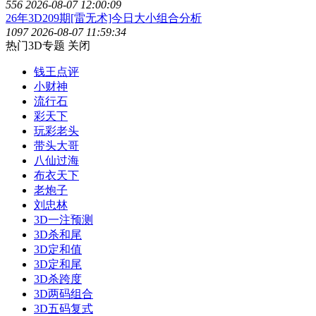
556
2026-08-07 12:00:09
26年3D209期[雷无术]今日大小组合分析
1097
2026-08-07 11:59:34
热门3D专题
关闭
钱王点评
小财神
流行石
彩天下
玩彩老头
带头大哥
八仙过海
布衣天下
老炮子
刘忠林
3D一注预测
3D杀和尾
3D定和值
3D定和尾
3D杀跨度
3D两码组合
3D五码复式