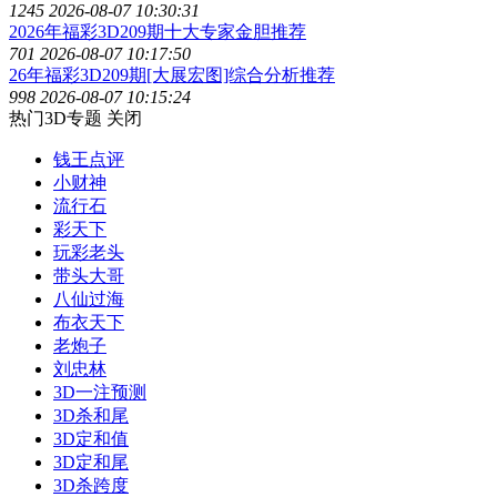
1245
2026-08-07 10:30:31
2026年福彩3D209期十大专家金胆推荐
701
2026-08-07 10:17:50
26年福彩3D209期[大展宏图]综合分析推荐
998
2026-08-07 10:15:24
热门3D专题
关闭
钱王点评
小财神
流行石
彩天下
玩彩老头
带头大哥
八仙过海
布衣天下
老炮子
刘忠林
3D一注预测
3D杀和尾
3D定和值
3D定和尾
3D杀跨度