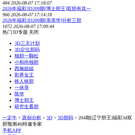
484
2026-08-07 17:18:07
2026年福彩3D209期[博士胆王]双胆有其一
966
2026-08-07 17:14:18
2026年福彩3D209期[亲亲华]分析三胆
1072
2026-08-07 17:09:44
热门3D专题
关闭
3D三天计划
3D定位胆码
独胆一颗松
小和尚独胆
西施姐姐
彩界女王
铁人铁胆
一休哥
陈华
博士胆王
研究生看胆
一定牛
>
原创分析
>
3D
>
3D胆码
> 204期[辽宁胆王]福彩3d双
胆预测46|特邀专家
手机APP