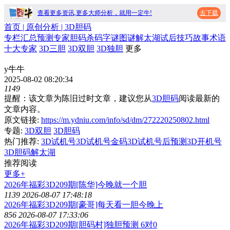
查看更多资讯,更多大师分析，就用一定牛!
去下载
首页
| 原创分析 |
3D胆码
专栏
汇总
预测
专家
胆码
杀码
字谜
图谜
解太湖
试后
技巧
故事
术语
十大专家
3D三胆
3D双胆
3D独胆
更多
y牛牛
2025-08-02 08:20:34
1149
提醒：该文章为陈旧过时文章，建议您从
3D胆码
阅读最新的
文章内容。
原文链接:
https://m.ydniu.com/info/sd/dm/272220250802.html
专题:
3D双胆
3D胆码
热门推荐:
3D试机号
3D试机号金码
3D试机号后预测
3D开机号
3D胆码
解太湖
推荐阅读
更多+
2026年福彩3D209期[陈华]今晚就一个胆
1139
2026-08-07 17:48:18
2026年福彩3D209期[豪哥]每天看一胆今晚上
856
2026-08-07 17:33:06
2026年福彩3D209期[胆码村]独胆预测 6对0