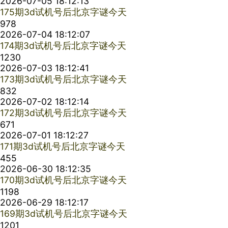
674
2026-06-26 18:12:24
166期3d试机号后北京字谜今天
563
2026-06-25 18:12:22
165期3d试机号后北京字谜今天
775
2026-06-24 18:12:05
164期3d试机号后北京字谜今天
1070
2026-06-23 18:12:06
163期3d试机号后北京字谜今天
966
2026-06-22 18:12:02
162期3d试机号后北京字谜今天
408
2026-06-21 18:12:26
161期3d试机号后北京字谜今天
979
2026-06-20 18:12:22
160期3d试机号后北京字谜今天
892
2026-06-19 18:12:30
159期3d试机号后北京字谜今天
673