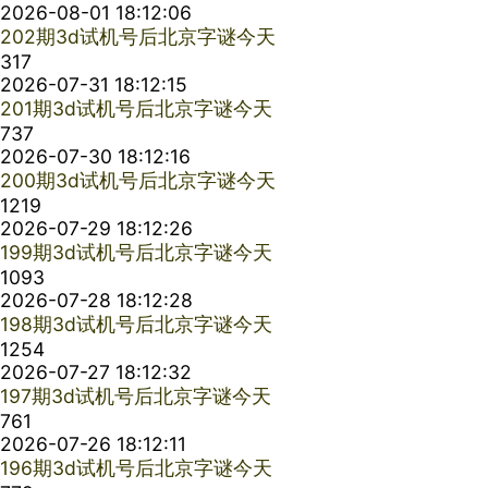
737
2026-07-30 18:12:16
200期3d试机号后北京字谜今天
1219
2026-07-29 18:12:26
199期3d试机号后北京字谜今天
1093
2026-07-28 18:12:28
198期3d试机号后北京字谜今天
1254
2026-07-27 18:12:32
197期3d试机号后北京字谜今天
761
2026-07-26 18:12:11
196期3d试机号后北京字谜今天
779
2026-07-25 18:12:23
195期3d试机号后北京字谜今天
1096
2026-07-24 18:12:05
194期3d试机号后北京字谜今天
683
2026-07-23 18:12:26
193期3d试机号后北京字谜今天
1039
2026-07-22 18:12:24