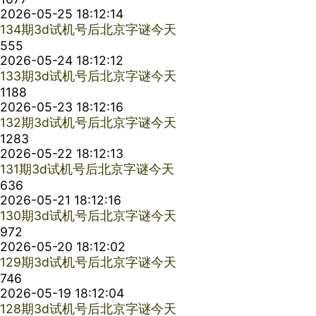
989
2026-05-06 18:11:13
115期3d试机号后北京字谜今天
744
2026-05-05 18:11:00
114期3d试机号后北京字谜今天
1054
2026-05-04 18:11:01
113期3d试机号后北京字谜今天
713
2026-05-03 18:11:12
112期3d试机号后北京字谜今天
1286
2026-05-02 18:11:27
111期3d试机号后北京字谜今天
719
2026-05-01 18:11:25
110期3d试机号后北京字谜今天
517
2026-04-30 18:11:11
109期3d试机号后北京字谜今天
823
2026-04-29 18:11:23
108期3d试机号后北京字谜今天
619