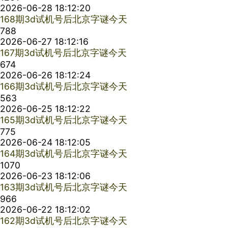
2026-06-18 18:12:17
158期3d试机号后北京字谜今天
450
2026-06-17 18:12:27
157期3d试机号后北京字谜今天
1228
2026-06-16 18:12:15
156期3d试机号后北京字谜今天
933
2026-06-15 18:12:05
155期3d试机号后北京字谜今天
433
2026-06-14 18:12:14
154期3d试机号后北京字谜今天
1070
2026-06-13 18:12:05
153期3d试机号后北京字谜今天
726
2026-06-12 18:12:32
152期3d试机号后北京字谜今天
723
2026-06-11 18:12:06
151期3d试机号后北京字谜今天
743
2026-06-10 18:12:28
150期3d试机号后北京字谜今天