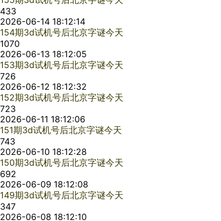
2026-06-01 18:12:05
141期3d试机号后北京字谜今天
379
2026-05-31 18:12:22
140期3d试机号后北京字谜今天
1172
2026-05-30 18:12:12
139期3d试机号后北京字谜今天
638
2026-05-29 18:12:28
138期3d试机号后北京字谜今天
486
2026-05-28 18:12:26
137期3d试机号后北京字谜今天
595
2026-05-27 18:12:05
136期3d试机号后北京字谜今天
1239
2026-05-26 18:12:05
135期3d试机号后北京字谜今天
1077
2026-05-25 18:12:14
134期3d试机号后北京字谜今天
555
2026-05-24 18:12:12
133期3d试机号后北京字谜今天