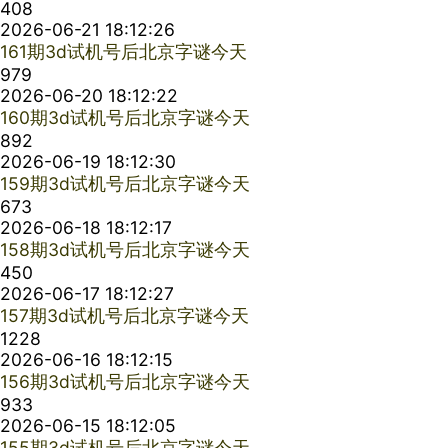
692
2026-06-09 18:12:08
149期3d试机号后北京字谜今天
347
2026-06-08 18:12:10
148期3d试机号后北京字谜今天
655
2026-06-07 18:12:02
147期3d试机号后北京字谜今天
545
2026-06-06 18:12:20
146期3d试机号后北京字谜今天
1002
2026-06-05 18:12:04
145期3d试机号后北京字谜今天
681
2026-06-04 18:12:15
144期3d试机号后北京字谜今天
1297
2026-06-03 18:12:08
143期3d试机号后北京字谜今天
983
2026-06-02 18:12:15
142期3d试机号后北京字谜今天
673