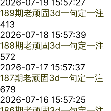
2026-06-18 15:57:32
158期老顽固3d一句定一注
343
2026-06-17 15:57:33
157期老顽固3d一句定一注
428
2026-06-16 15:57:13
156期老顽固3d一句定一注
1184
2026-06-15 15:57:38
155期老顽固3d一句定一注
1059
2026-06-14 15:57:22
154期老顽固3d一句定一注
608
2026-06-13 15:57:36
153期老顽固3d一句定一注
715
2026-06-12 15:57:25
152期老顽固3d一句定一注
595
2026-06-11 15:57:31
151期老顽固3d一句定一注
1096
2026-06-10 15:57:32