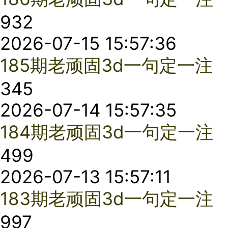
150期老顽固3d一句定一注
1126
2026-06-09 15:57:14
149期老顽固3d一句定一注
703
2026-06-08 15:57:20
148期老顽固3d一句定一注
978
2026-06-07 15:57:16
147期老顽固3d一句定一注
687
2026-06-06 15:57:31
146期老顽固3d一句定一注
739
2026-06-05 15:57:19
145期老顽固3d一句定一注
1115
2026-06-04 17:57:49
144期老顽固3d一句定一注
603
2026-06-03 15:57:25
143期老顽固3d一句定一注
652
2026-06-02 15:57:14
142期老顽固3d一句定一注
1077