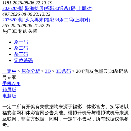
1181
2026-08-06 22:13:19
2026209期[彩海拾贝]福彩3d通杀1码(上期对)
497
2026-08-06 22:12:22
2026209期[从头再来]福彩3d杀二码(上期对)
553
2026-08-06 21:52:25
热门3D专题
关闭
杀一码
杀二码
杀三码
定位杀码
一定牛
>
原创分析
>
3D
>
3D杀码
> 204期[灰色墨云]3d杀码杀
号专家
手机APP
触屏版
电脑版
一定牛所有开奖有关数据均来源于福彩、体彩官方。实际请以
福彩官网和体彩官网公告为准。模拟开机号与模拟试机号来源
互联网，非官方数据。同时，一定牛不售彩，所有数据仅供参
考。