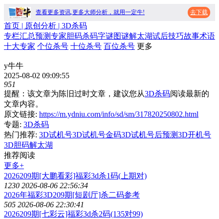
查看更多资讯,更多大师分析，就用一定牛!
去下载
首页
| 原创分析 |
3D杀码
专栏
汇总
预测
专家
胆码
杀码
字谜
图谜
解太湖
试后
技巧
故事
术语
十大专家
个位杀号
十位杀号
百位杀号
更多
y牛牛
2025-08-02 09:09:55
951
提醒：该文章为陈旧过时文章，建议您从
3D杀码
阅读最新的
文章内容。
原文链接:
https://m.ydniu.com/info/sd/sm/317820250802.html
专题:
3D杀码
热门推荐:
3D试机号
3D试机号金码
3D试机号后预测
3D开机号
3D胆码
解太湖
推荐阅读
更多+
2026209期[大鹏看彩]福彩3d杀1码(上期对)
1230
2026-08-06 22:56:34
2026年福彩3D209期[短剧厅]杀二码参考
505
2026-08-06 22:30:41
2026209期[七彩云]福彩3d杀2码(135对99)