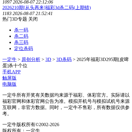
1097
2026-08-07 22:12:06
2026210期[从头再来]福彩3d杀二码(上期错)
1183
2026-08-07 21:52:41
热门3D专题
关闭
杀一码
杀二码
杀三码
定位杀码
一定牛
>
原创分析
>
3D
>
3D杀码
> 2025年福彩3D295期[皮啤
蛋]杀十个位
手机APP
触屏版
电脑版
一定牛所有开奖有关数据均来源于福彩、体彩官方。实际请以
福彩官网和体彩官网公告为准。模拟开机号与模拟试机号来源
互联网，非官方数据。同时，一定牛不售彩，所有数据仅供参
考。
一定牛版权所有©2002-2026
版权所有：一定牛