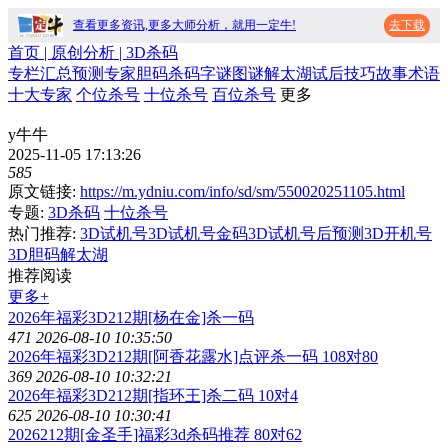
查看更多资讯,更多大师分析，就用一定牛!
去下载
首页
| 原创分析 |
3D杀码
专栏
汇总
预测
专家
胆码
杀码
字谜
图谜
解太湖
试后
技巧
故事
术语
十大专家
个位杀号
十位杀号
百位杀号
更多
y牛牛
2025-11-05 17:13:26
585
原文链接:
https://m.ydniu.com/info/sd/sm/550020251105.html
专题:
3D杀码
十位杀号
热门推荐:
3D试机号
3D试机号金码
3D试机号后预测
3D开机号
3D胆码
解太湖
推荐阅读
更多+
2026年福彩3D212期[杨在金]杀一码
471
2026-08-10 10:35:50
2026年福彩3D212期[阿香花露水]点评杀一码 108对80
369
2026-08-10 10:32:21
2026年福彩3D212期[指环王]杀二码 10对4
625
2026-08-10 10:30:41
2026212期[金圣手]福彩3d杀码推荐 80对62