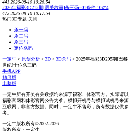
441
2026-08-10 10:26:54
2026年福彩3D212期[最美故事]杀三码=01条件 10对4
472
2026-08-10 10:17:54
热门3D专题
关闭
杀一码
杀二码
杀三码
定位杀码
一定牛
>
原创分析
>
3D
>
3D杀码
> 2025年福彩3D295期[巴黎
世纪]十位杀三码
手机APP
触屏版
电脑版
一定牛所有开奖有关数据均来源于福彩、体彩官方。实际请以
福彩官网和体彩官网公告为准。模拟开机号与模拟试机号来源
互联网，非官方数据。同时，一定牛不售彩，所有数据仅供参
考。
一定牛版权所有©2002-2026
版权所有：一定牛