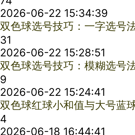
把握频率, 洞悉双色球趋势
41
2026-06-16 15:09:22
双色球重尾号的筛选工序
84
2026-06-16 15:05:07
双色球尾号分析技巧：尾号加权数分析
95
2026-06-15 15:48:30
实战效用价值的双色球尾号关系选号方法
41
2026-06-15 15:44:54
复式发掘蓝号，双色球复式选号有三种方式
73
2026-06-15 15:37:28
双色球提高中奖率的五个王炸
71
2026-06-15 15:26:16
双色球选龙头方法：历史数据法
手机APP
67
2026-06-15 15:20:02
双色球选号技巧三剑客
触屏版
4
2026-06-12 15:31:42
电脑版
双色球走势技巧：偏差跟踪预测短期走势