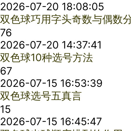
2026-06-22 17:52:00
双色球走势分析技巧：四式判定单双走势
10
2026-06-22 17:44:10
双色球选号技巧：五行选号法
74
2026-06-22 15:34:39
双色球选号技巧：一字选号法
31
2026-06-22 15:28:51
双色球选号技巧：模糊选号法，求怪求异
9
2026-06-22 15:24:41
双色球红球小和值与大号蓝球组合技巧
4
2026-06-18 16:44:41
双色球杀号技巧：余数规律杀号
580
2026-06-18 16:38:00
双色球绝杀蓝球四个招式，完美完成蓝球绝杀
71
2026-06-18 16:33:59
[新编]双色球八招定胆红球
18
2026-06-18 16:28:27
双色球杀号技巧：利用断区杀号