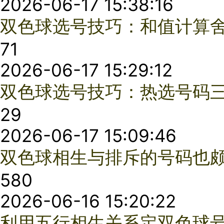
2026-06-09 12:00:52
双色球选号技巧：质数设防，平衡偏态
98
2026-06-09 11:23:29
利用双色球的散度与偏度精测号码趋势
48
2026-06-02 14:46:15
精心修炼，九步成就双色球高手技巧
17
2026-06-02 14:34:20
双色球前区十二值选号法
60
2026-06-02 14:20:50
双色球杀号技巧：上两期前区对应号码互加杀号法
92
2026-06-02 12:01:29
双色球杀号技巧：上两期前区对应号码互减杀号法
44
2026-06-02 11:51:48
双色球选号技巧：选择怪号或怪法选号
90
2026-06-02 11:33:01
双色球复式技巧：8码小复式选择法
1
2026-06-02 10:33:46