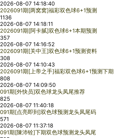
357
2026-08-07 14:16:52
2026091期[关中王]双色球6+1预测资料
308
2026-08-07 14:10:43
2026091期[上帝之手]福彩双色球6+1预测下期
808
2026-08-07 14:09:50
091期[外快员]双色球龙头凤尾推荐
825
2026-08-07 11:40:18
091期[点亮即到]双色球预测龙头凤尾码
571
2026-08-07 11:37:18
091期[陳沛铨]下期双色球预测龙头凤尾
735
2026-08-07 11:34:25
091期[空心菜梗]双色球龙头凤尾预测
675
2026-08-07 11:29:27
091期专家[张天师]双色球预测
1084
2026-08-07 11:18:36
091期[开香槟]福彩双色球龙头凤尾预测
1258
2026-08-07 11:16:33