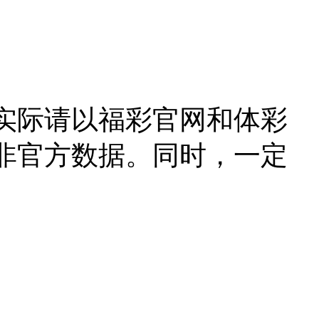
实际请以福彩官网和体彩
非官方数据。同时，一定