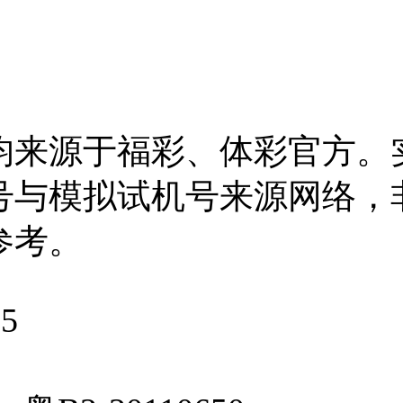
均来源于福彩、体彩官方。
号与模拟试机号来源网络，
参考。
5