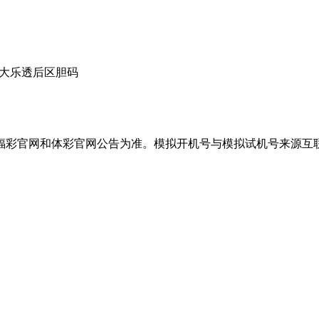
柒]大乐透后区胆码
福彩官网和体彩官网公告为准。模拟开机号与模拟试机号来源互