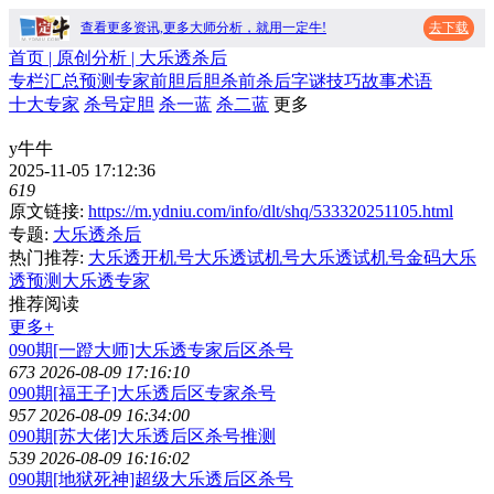
查看更多资讯,更多大师分析，就用一定牛!
去下载
首页
| 原创分析 |
大乐透杀后
专栏
汇总
预测
专家
前胆
后胆
杀前
杀后
字谜
技巧
故事
术语
十大专家
杀号定胆
杀一蓝
杀二蓝
更多
y牛牛
2025-11-05 17:12:36
619
原文链接:
https://m.ydniu.com/info/dlt/shq/533320251105.html
专题:
大乐透杀后
热门推荐:
大乐透开机号
大乐透试机号
大乐透试机号金码
大乐
透预测
大乐透专家
推荐阅读
更多+
090期[一蹬大师]大乐透专家后区杀号
673
2026-08-09 17:16:10
090期[福王子]大乐透后区专家杀号
957
2026-08-09 16:34:00
090期[苏大佬]大乐透后区杀号推测
539
2026-08-09 16:16:02
090期[地狱死神]超级大乐透后区杀号