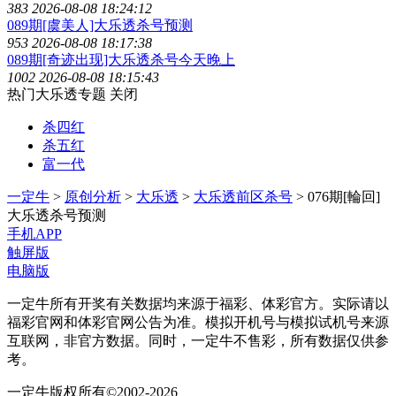
383
2026-08-08 18:24:12
089期[虞美人]大乐透杀号预测
953
2026-08-08 18:17:38
089期[奇迹出现]大乐透杀号今天晚上
1002
2026-08-08 18:15:43
热门大乐透专题
关闭
杀四红
杀五红
富一代
一定牛
>
原创分析
>
大乐透
>
大乐透前区杀号
> 076期[輪回]
大乐透杀号预测
手机APP
触屏版
电脑版
一定牛所有开奖有关数据均来源于福彩、体彩官方。实际请以
福彩官网和体彩官网公告为准。模拟开机号与模拟试机号来源
互联网，非官方数据。同时，一定牛不售彩，所有数据仅供参
考。
一定牛版权所有©2002-2026