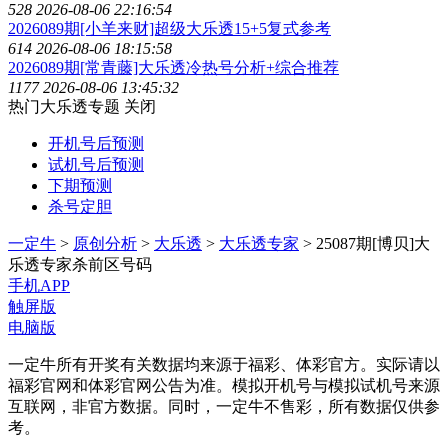
528
2026-08-06 22:16:54
2026089期[小羊来财]超级大乐透15+5复式参考
614
2026-08-06 18:15:58
2026089期[常青藤]大乐透冷热号分析+综合推荐
1177
2026-08-06 13:45:32
热门大乐透专题
关闭
开机号后预测
试机号后预测
下期预测
杀号定胆
一定牛
>
原创分析
>
大乐透
>
大乐透专家
> 25087期[博贝]大
乐透专家杀前区号码
手机APP
触屏版
电脑版
一定牛所有开奖有关数据均来源于福彩、体彩官方。实际请以
福彩官网和体彩官网公告为准。模拟开机号与模拟试机号来源
互联网，非官方数据。同时，一定牛不售彩，所有数据仅供参
考。