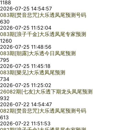
1114
2026-07-22 11:48:54
082期[朝露]大乐透今日凤尾预测
1022
2026-07-22 11:45:13
082期[樂见]大乐透凤尾预测
1044
2026-07-22 11:25:30
26081期[七友]大乐透下期龙头凤尾预测
910
2026-07-20 14:54:38
081期[焚音悲咒]大乐透凤尾预测号码
1045
2026-07-20 11:51:59
081期[浪子千金]大乐透凤尾专家预测
1002
2026-07-20 11:49:20
081期[朝露]大乐透今日凤尾预测
521
2026-07-20 11:45:13
081期[樂见]大乐透凤尾预测
854
2026-07-20 11:25:18
26080期[七友]大乐透下期龙头凤尾预测
1238