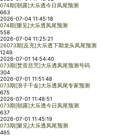
2026-06-24 11:51:59
070期[浪子千金]大乐透凤尾专家预测
625
2026-06-24 11:49:17
070期[朝露]大乐透今日凤尾预测
807
2026-06-24 11:45:02
070期[樂见]大乐透凤尾预测
835
2026-06-24 11:25:26
26069期[反充]大乐透下期龙头凤尾预测
719
2026-06-22 14:54:45
069期[焚音悲咒]大乐透凤尾预测号码
1091
2026-06-22 11:52:11
069期[浪子千金]大乐透凤尾专家预测
882
2026-06-22 11:49:07
069期[朝露]大乐透今日凤尾预测
1243
2026-06-22 11:44:55
069期[樂见]大乐透凤尾预测
525
2026-06-22 11:25:20