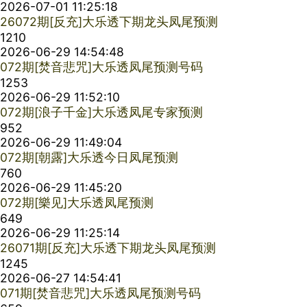
第1页
上一页
下一页
当前1
一定牛
>
原创分析
>
大乐透
>
凤尾预测
手机APP
触屏版
一定牛所有开奖有关数据均来源于福彩、体彩官方。实际请以福彩官网和体彩官网公告为准。模拟开机号与模拟试机号来源互联网，非官
方数据。同时，一定牛不售彩，所有数据仅供参考。
一定牛版权所有©2002-2026
版权所有：一定牛
增值电信业务经营许可证： 粤B2-20110650
粤公网安备 44030602003266号
电脑版
网站备案：
粤ICP备10211535号-2
APP备案：
粤ICP 备10211535号-4A