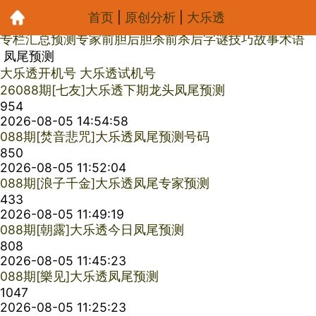
20年老品牌,每天超5万彩民都在用!放心安装
去下载
首页
|
原创分析
|
大乐透
专栏
汇总
预测
专家
前胆
后胆
杀前
杀后
字谜
技巧
故事
术语
凤尾预测
大乐透开机号
大乐透试机号
26088期[七友]大乐透下期龙头凤尾预测
954
2026-08-05 14:54:58
088期[焚音悲咒]大乐透凤尾预测号码
850
2026-08-05 11:52:04
088期[浪子千金]大乐透凤尾专家预测
433
2026-08-05 11:49:19
088期[朝露]大乐透今日凤尾预测
808
2026-08-05 11:45:23
088期[樂见]大乐透凤尾预测
1047
2026-08-05 11:25:23
26087期[七友]大乐透下期龙头凤尾预测
619
2026-08-03 14:54:46
087期[焚音悲咒]大乐透凤尾预测号码
632