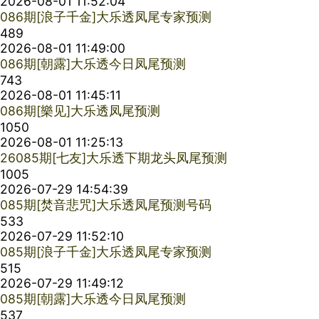
1005
2026-07-29 14:54:39
085期[焚音悲咒]大乐透凤尾预测号码
533
2026-07-29 11:52:10
085期[浪子千金]大乐透凤尾专家预测
515
2026-07-29 11:49:12
085期[朝露]大乐透今日凤尾预测
537
2026-07-29 11:45:13
085期[樂见]大乐透凤尾预测
486
2026-07-29 11:25:11
26084期[七友]大乐透下期龙头凤尾预测
693
2026-07-27 14:54:39
084期[焚音悲咒]大乐透凤尾预测号码
448
2026-07-27 11:52:15
084期[浪子千金]大乐透凤尾专家预测
830
2026-07-27 11:49:11
084期[朝露]大乐透今日凤尾预测
408