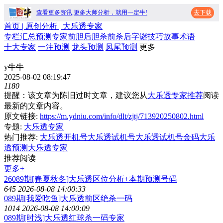
查看更多资讯,更多大师分析，就用一定牛!
去下载
首页
| 原创分析 |
大乐透专家
专栏
汇总
预测
专家
前胆
后胆
杀前
杀后
字谜
技巧
故事
术语
十大专家
一注预测
龙头预测
凤尾预测
更多
y牛牛
2025-08-02 08:19:47
1180
提醒：该文章为陈旧过时文章，建议您从
大乐透专家推荐
阅读
最新的文章内容。
原文链接:
https://m.ydniu.com/info/dlt/zjtj/713920250802.html
专题:
大乐透专家
热门推荐:
大乐透开机号
大乐透试机号
大乐透试机号金码
大乐
透预测
大乐透专家
推荐阅读
更多+
26089期[春夏秋冬]大乐透区位分析+本期预测号码
645
2026-08-08 14:00:33
089期[我爱吃鱼]大乐透前区绝杀一码
1014
2026-08-08 14:00:09
089期[时浅]大乐透红球杀一码专家