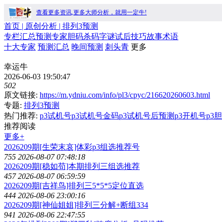
查看更多资讯,更多大师分析，就用一定牛!
首页
| 原创分析 |
排列3预测
专栏
汇总
预测
专家
胆码
杀码
字谜
试后
技巧
故事
术语
十大专家
预测汇总
晚间预测
刺头青
更多
幸运牛
2026-06-03 19:50:47
502
原文链接:
https://m.ydniu.com/info/pl3/cpyc/216620260603.html
专题:
排列3预测
热门推荐:
p3试机号
p3试机号金码
p3试机号后预测
p3开机号
p3
推荐阅读
更多+
2026209期[生荣末哀]体彩p3组选推荐号
755
2026-08-07 07:48:18
2026209期[稳如苟]本期排列三组选推荐
457
2026-08-07 06:59:59
2026209期[吉祥鸟]排列三5*5*5定位直选
444
2026-08-06 23:00:16
2026209期[神仙姐姐]排列三分解+断组334
941
2026-08-06 22:47:55