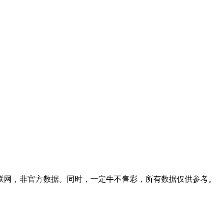
联网，非官方数据。同时，一定牛不售彩，所有数据仅供参考。