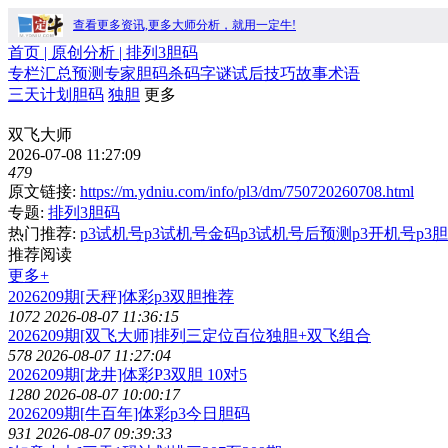
查看更多资讯,更多大师分析，就用一定牛!
首页
| 原创分析 |
排列3胆码
专栏
汇总
预测
专家
胆码
杀码
字谜
试后
技巧
故事
术语
三天计划胆码
独胆
更多
双飞大师
2026-07-08 11:27:09
479
原文链接:
https://m.ydniu.com/info/pl3/dm/750720260708.html
专题:
排列3胆码
热门推荐:
p3试机号
p3试机号金码
p3试机号后预测
p3开机号
p3
推荐阅读
更多+
2026209期[天秤]体彩p3双胆推荐
1072
2026-08-07 11:36:15
2026209期[双飞大师]排列三定位百位独胆+双飞组合
578
2026-08-07 11:27:04
2026209期[龙井]体彩P3双胆 10对5
1280
2026-08-07 10:00:17
2026209期[牛百年]体彩p3今日胆码
931
2026-08-07 09:39:33