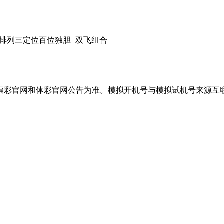
飞大师]排列三定位百位独胆+双飞组合
福彩官网和体彩官网公告为准。模拟开机号与模拟试机号来源互