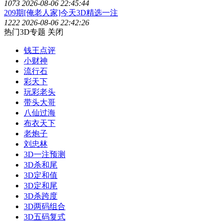
1073
2026-08-06 22:45:44
209期[俺老人家]今天3D精选一注
1222
2026-08-06 22:42:26
热门3D专题
关闭
钱王点评
小财神
流行石
彩天下
玩彩老头
带头大哥
八仙过海
布衣天下
老炮子
刘忠林
3D一注预测
3D杀和尾
3D定和值
3D定和尾
3D杀跨度
3D两码组合
3D五码复式