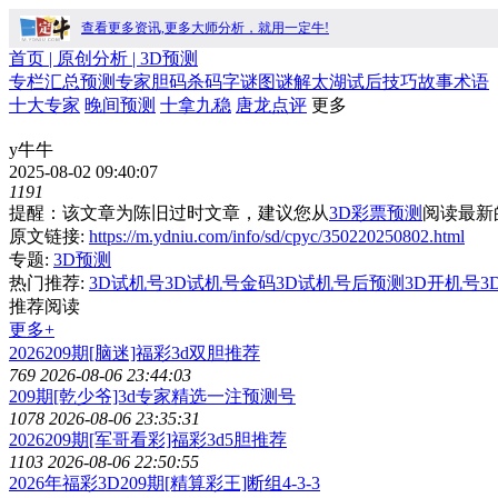
查看更多资讯,更多大师分析，就用一定牛!
首页
| 原创分析 |
3D预测
专栏
汇总
预测
专家
胆码
杀码
字谜
图谜
解太湖
试后
技巧
故事
术语
十大专家
晚间预测
十拿九稳
唐龙点评
更多
y牛牛
2025-08-02 09:40:07
1191
提醒：该文章为陈旧过时文章，建议您从
3D彩票预测
阅读最新
原文链接:
https://m.ydniu.com/info/sd/cpyc/350220250802.html
专题:
3D预测
热门推荐:
3D试机号
3D试机号金码
3D试机号后预测
3D开机号
3
推荐阅读
更多+
2026209期[脑迷]福彩3d双胆推荐
769
2026-08-06 23:44:03
209期[乾少爷]3d专家精选一注预测号
1078
2026-08-06 23:35:31
2026209期[军哥看彩]福彩3d5胆推荐
1103
2026-08-06 22:50:55
2026年福彩3D209期[精算彩王]断组4-3-3