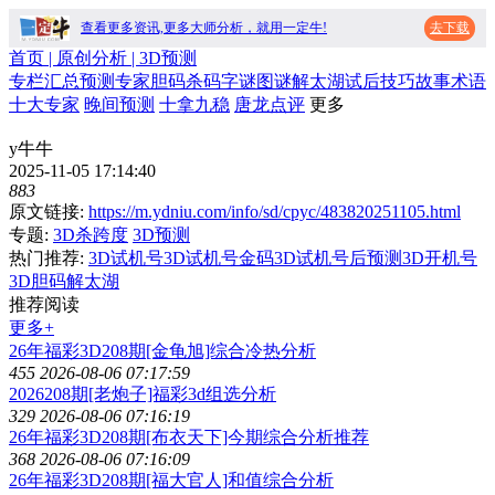
查看更多资讯,更多大师分析，就用一定牛!
去下载
首页
| 原创分析 |
3D预测
专栏
汇总
预测
专家
胆码
杀码
字谜
图谜
解太湖
试后
技巧
故事
术语
十大专家
晚间预测
十拿九稳
唐龙点评
更多
y牛牛
2025-11-05 17:14:40
883
原文链接:
https://m.ydniu.com/info/sd/cpyc/483820251105.html
专题:
3D杀跨度
3D预测
热门推荐:
3D试机号
3D试机号金码
3D试机号后预测
3D开机号
3D胆码
解太湖
推荐阅读
更多+
26年福彩3D208期[金龟旭]综合冷热分析
455
2026-08-06 07:17:59
2026208期[老炮子]福彩3d组选分析
329
2026-08-06 07:16:19
26年福彩3D208期[布衣天下]今期综合分析推荐
368
2026-08-06 07:16:09
26年福彩3D208期[福大官人]和值综合分析