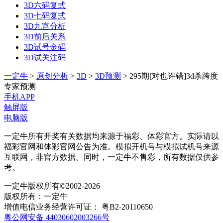
3D六码复式
3D七码复式
3D九宫分析
3D前后关系
3D试号金码
3D试关注码
一定牛
>
原创分析
>
3D
>
3D预测
> 295期[对也许错]3d杀跨度
专家预测
手机APP
触屏版
电脑版
一定牛所有开奖有关数据均来源于福彩、体彩官方。实际请以
福彩官网和体彩官网公告为准。模拟开机号与模拟试机号来源
互联网，非官方数据。同时，一定牛不售彩，所有数据仅供参
考。
一定牛版权所有©2002-2026
版权所有：一定牛
增值电信业务经营许可证： 粤B2-20110650
粤公网安备 44030602003266号