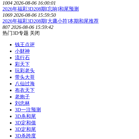
1004
2026-08-06 16:00:01
2026年福彩3D208期[忘响]和尾预测
1069
2026-08-06 15:59:50
2026年福彩3D208期[大庸小符]本期和尾推荐
807
2026-08-06 15:59:42
热门3D专题
关闭
钱王点评
小财神
流行石
彩天下
玩彩老头
带头大哥
八仙过海
布衣天下
老炮子
刘忠林
3D一注预测
3D杀和尾
3D定和值
3D定和尾
3D杀跨度