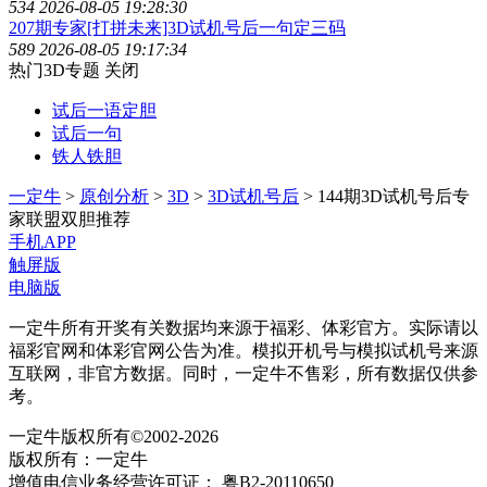
534
2026-08-05 19:28:30
207期专家[打拼未来]3D试机号后一句定三码
589
2026-08-05 19:17:34
热门3D专题
关闭
试后一语定胆
试后一句
铁人铁胆
一定牛
>
原创分析
>
3D
>
3D试机号后
> 144期3D试机号后专
家联盟双胆推荐
手机APP
触屏版
电脑版
一定牛所有开奖有关数据均来源于福彩、体彩官方。实际请以
福彩官网和体彩官网公告为准。模拟开机号与模拟试机号来源
互联网，非官方数据。同时，一定牛不售彩，所有数据仅供参
考。
一定牛版权所有©2002-2026
版权所有：一定牛
增值电信业务经营许可证： 粤B2-20110650