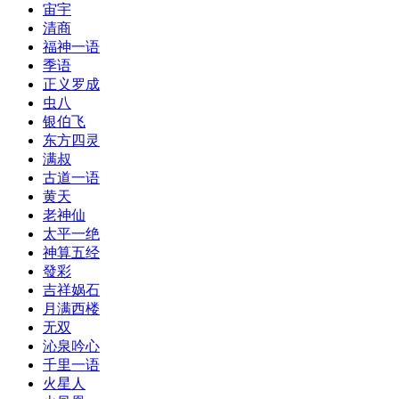
宙宇
清商
福神一语
季语
正义罗成
虫八
银伯飞
东方四灵
满叔
古道一语
黄天
老神仙
太平一绝
神算五经
發彩
吉祥娲石
月满西楼
无双
沁泉吟心
千里一语
火星人