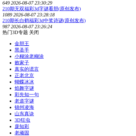
649
2026-08-07 23:30:29
210期无双福彩3d字谜看胆(原创发布)
1089
2026-08-07 23:28:18
210期长白鹤福彩3d中奖诗谜(原创发布)
987
2026-08-07 23:26:24
热门3D专题
关闭
金胆王
黑圣手
小糊涂老糊涂
败家子
真实的谎言
正老北京
蝴蝶冰冰
焰舞字谜
彩先知一句
老道字谜
锦州凌海
山东真诀
3D狂虫
庞知彩
老顽固