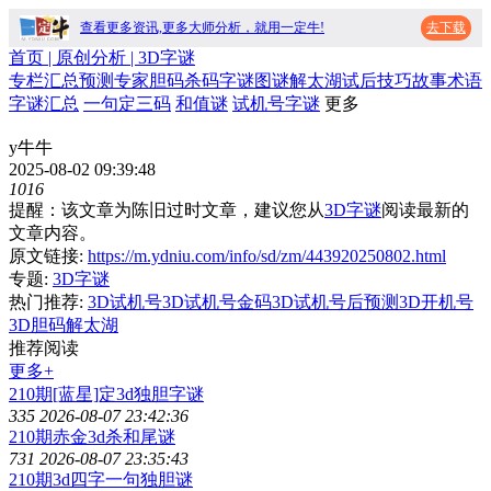
查看更多资讯,更多大师分析，就用一定牛!
去下载
首页
| 原创分析 |
3D字谜
专栏
汇总
预测
专家
胆码
杀码
字谜
图谜
解太湖
试后
技巧
故事
术语
字谜汇总
一句定三码
和值谜
试机号字谜
更多
y牛牛
2025-08-02 09:39:48
1016
提醒：该文章为陈旧过时文章，建议您从
3D字谜
阅读最新的
文章内容。
原文链接:
https://m.ydniu.com/info/sd/zm/443920250802.html
专题:
3D字谜
热门推荐:
3D试机号
3D试机号金码
3D试机号后预测
3D开机号
3D胆码
解太湖
推荐阅读
更多+
210期[蓝星]定3d独胆字谜
335
2026-08-07 23:42:36
210期赤金3d杀和尾谜
731
2026-08-07 23:35:43
210期3d四字一句独胆谜