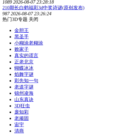
1089
2026-08-07 23:28:18
210期长白鹤福彩3d中奖诗谜(原创发布)
987
2026-08-07 23:26:24
热门3D专题
关闭
金胆王
黑圣手
小糊涂老糊涂
败家子
真实的谎言
正老北京
蝴蝶冰冰
焰舞字谜
彩先知一句
老道字谜
锦州凌海
山东真诀
3D狂虫
庞知彩
老顽固
宙宇
清商