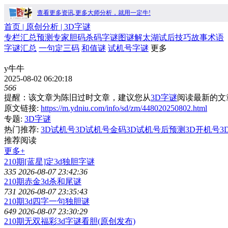
查看更多资讯,更多大师分析，就用一定牛!
首页
| 原创分析 |
3D字谜
专栏
汇总
预测
专家
胆码
杀码
字谜
图谜
解太湖
试后
技巧
故事
术语
字谜汇总
一句定三码
和值谜
试机号字谜
更多
y牛牛
2025-08-02 06:20:18
566
提醒：该文章为陈旧过时文章，建议您从
3D字谜
阅读最新的文
原文链接:
https://m.ydniu.com/info/sd/zm/448020250802.html
专题:
3D字谜
热门推荐:
3D试机号
3D试机号金码
3D试机号后预测
3D开机号
3
推荐阅读
更多+
210期[蓝星]定3d独胆字谜
335
2026-08-07 23:42:36
210期赤金3d杀和尾谜
731
2026-08-07 23:35:43
210期3d四字一句独胆谜
649
2026-08-07 23:30:29
210期无双福彩3d字谜看胆(原创发布)