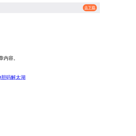
去下载
章内容。
D胆码
解太湖