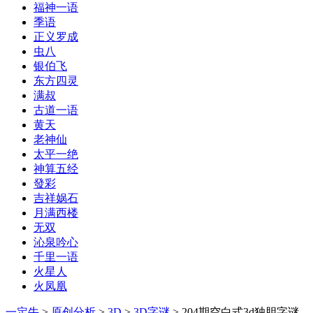
福神一语
季语
正义罗成
虫八
银伯飞
东方四灵
满叔
古道一语
黄天
老神仙
太平一绝
神算五经
發彩
吉祥娲石
月满西楼
无双
沁泉吟心
千里一语
火星人
火凤凰
一定牛
>
原创分析
>
3D
>
3D字谜
> 204期空白式3d独胆字谜